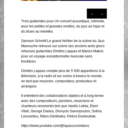
←
→
Trois guitaristes pour Un concert acoustique, intimiste,
pour les petites et grandes oreilles, du jazz au hijaz et
du blues au rebetiko.
Samson Schmitt Le grand héritier de la scène du Jazz
Manouche retrouve sur scène ses anciens amis grecs
virtuoses guitaristes Dimitris Lappas et Marios Makris
pour un voyage exceptionnelle musicale sans
frontières
Dimitris Lappas compte plus de 5 500 apparitions à la
télévision, à la radio et sur scène à travers le monde,
en tant que musicien, compositeur, producteur et
arrangeur.
Il entretient des collaborations stables et à long terme
avec des compositeurs, paroliers, musiciens et
chanteurs renommés tels que Vasilis Lekka, Eleni
Vitali, George Dalara, Dionysis Savvopoulos, Sotiria
Leonardou, Nikos Dimitratos, Petros Durdoubak.
https://www.youtube.com/@lapacoco/videos