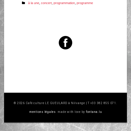
à la une
,
concert
,
programmation
,
programme
© 2026 Café culture LE GUEULARD à Nilvange | T +33 382 855 071.
mentions légales
. made with love by
fontana.lu