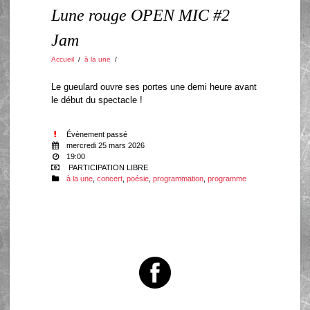
Lune rouge OPEN MIC #2
Jam
Accueil
/
à la une
/
Le gueulard ouvre ses portes une demi heure avant
le début du spectacle !
Évènement passé
mercredi 25 mars 2026
19:00
PARTICIPATION LIBRE
à la une
,
concert
,
poésie
,
programmation
,
programme