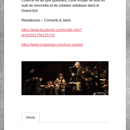
Collectif né au @le.gueulard, Lune Rouge se veut un
outil de rencontre et de création artistique dans le
Grand-Est
Résidences – Concerts & Jams
https://www.facebook.com/profile.php?
id=61551756125716
https://www.instagram.com/lune.rougee
Détails