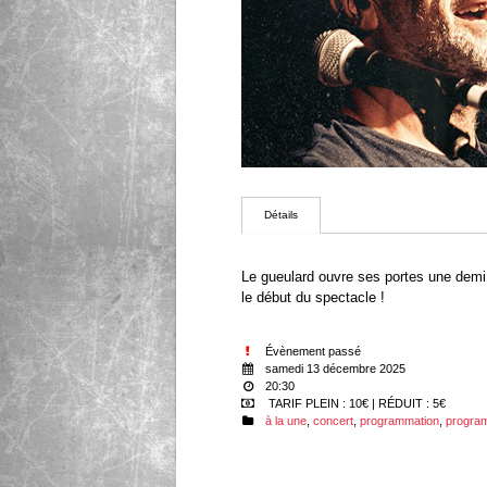
Détails
Le gueulard ouvre ses portes une demi
le début du spectacle !
Évènement passé
samedi 13 décembre 2025
20:30
TARIF PLEIN : 10€ | RÉDUIT : 5€
à la une
,
concert
,
programmation
,
progra