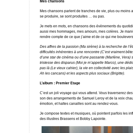
Mes chansons
Mes chansons parlent de tranches de vie, plus ou moins a
se produire, se sont produites … ou pas.
Je mets en mots, en chansons des évènements du quotidi
aussi mes hommages, mes amours, mes colères. Je manie l’
rendre compte de ce que j’aime et de ce qui me boulevers
Des affres de la passion (Ma sirène) à la recherche de l’ê
difficultés inhérentes à une rencontre (C’est vraiment bête
d’une star de cinéma ou d’une passante (Marlène, Vera) san
tristesse des disparus (Moi je m’appelle Marco), une dédi
pas là (Le vieux cahier), la vie en collectivité avec les pl
Ah les cancans) et les aspects plus sociaux (Brigitte).
L’album : Premier Etage
C’est un joli voyage qui vous attend. Vous traverserez de
son des arrangements de Samuel Leroy et de la voix chaud
émotion, et haltes canailles sont au rendez-vous.
Je compose textes et musiques, où pointent parfois les in
des illustres Brassens et Bobby Lapointe.