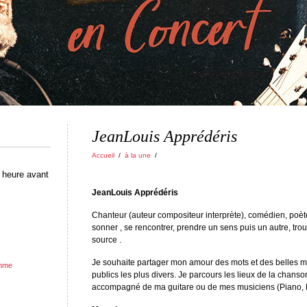
JeanLouis Apprédéris
Accueil
/
à la une
/
 heure avant
JeanLouis Apprédéris
Chanteur (auteur compositeur interprète), comédien, poète.
sonner , se rencontrer, prendre un sens puis un autre, tro
source .
Je souhaite partager mon amour des mots et des belles mé
mme
publics les plus divers. Je parcours les lieux de la chanson
accompagné de ma guitare ou de mes musiciens (Piano, P