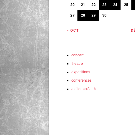
20
21
22
23
24
25
27
28
29
30
« OCT
D
concert
théâtre
expositions
conférences
ateliers créatifs