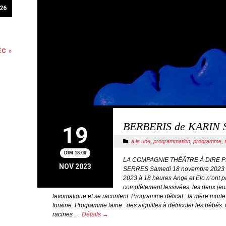
26
ÉC »
BERBERIS de KARIN 
19
à la une
,
programmation
,
programme
,
DIM 18:00
LA COMPAGNIE THÉÂTRE À DIRE 
NOV 2023
SERRES Samedi 18 novembre 2023 
2023 à 18 heures Ange et Elo n’ont pa
complètement lessivées, les deux je
lavomatique et se racontent. Programme délicat : la mère morte
foraine. Programme laine : des aiguilles à détricoter les bébés.
racines …
Détails →