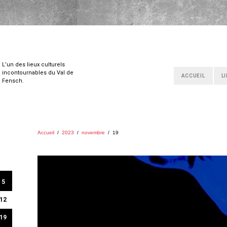
L’un des lieux culturels
incontournables du Val de
ACCUEIL
L
Fensch.
Accueil
/
2023
/
novembre
/
19
5
12
19