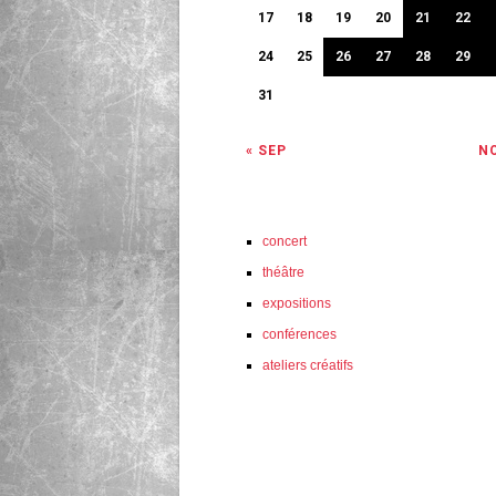
17
18
19
20
21
22
24
25
26
27
28
29
31
« SEP
NO
concert
théâtre
expositions
conférences
ateliers créatifs