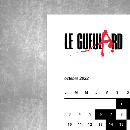
octobre 2022
L
M
M
J
V
S
D
1
3
4
5
6
7
8
10
11
12
13
14
15