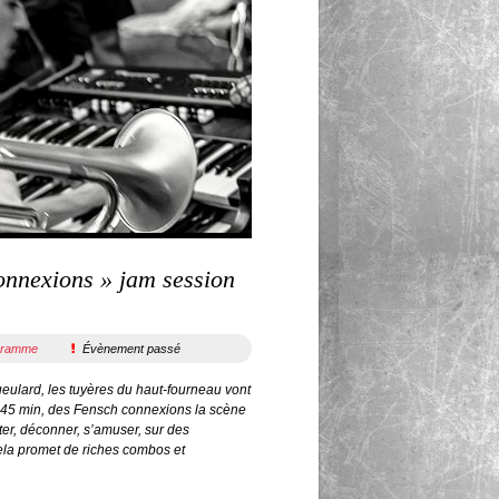
nnexions » jam session
gramme
Évènement passé
eulard, les tuyères du haut-fourneau vont
 45 min, des Fensch connexions la scène
ter, déconner, s’amuser, sur des
ela promet de riches combos et