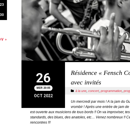
23
30
V »
Résidence « Fensch Co
26
avec invités
MER 20:05
à la une
,
concert
,
programmation
,
pro
OCT 2022
Un mercredi par mois ! A la jam du Gu
vrombir ! Après une entrée de jam de
est ouverte aux musiciens de tous bords !! On va improviser, tes
standards, des blues, des anatoles, etc… Venez nombreux !! C
rencontres !!!